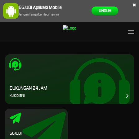
×
GGJUDI Aplikasi Mobile
UNDUH
Jangan tampilkan lagi hari ini
DUKUNGAN 24 JAM
KLIK DISINI
GGJUDI