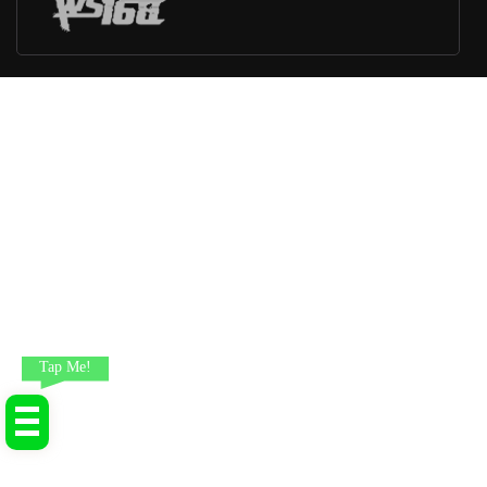
Tap Me!