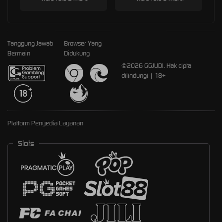
Tanggung Jawab
Browser Yang
Bermain
Didukung
©2026 GGJUDI. Hak cipta
dilindungi | 18+
Platform Penyedia Layanan
Slots