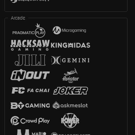
Arcade