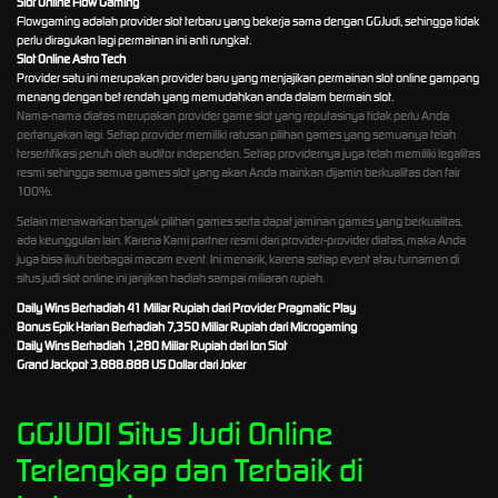
Slot Online Flow Gaming
Flowgaming adalah provider slot terbaru yang bekerja sama dengan GGJudi, sehingga tidak
perlu diragukan lagi permainan ini anti rungkat.
Slot Online Astro Tech
Provider satu ini merupakan provider baru yang menjajikan permainan slot online gampang
menang dengan bet rendah yang memudahkan anda dalam bermain slot.
Nama-nama diatas merupakan provider game slot yang reputasinya tidak perlu Anda
pertanyakan lagi. Setiap provider memiliki ratusan pilihan games yang semuanya telah
tersertifikasi penuh oleh auditor independen. Setiap providernya juga telah memiliki legalitas
resmi sehingga semua games slot yang akan Anda mainkan dijamin berkualitas dan fair
100%.
Selain menawarkan banyak pilihan games serta dapat jaminan games yang berkualitas,
ada keunggulan lain. Karena Kami partner resmi dari provider-provider diatas, maka Anda
juga bisa ikuti berbagai macam event. Ini menarik, karena setiap event atau turnamen di
situs judi slot online ini janjikan hadiah sampai miliaran rupiah.
Daily Wins Berhadiah 41 Miliar Rupiah dari Provider Pragmatic Play
Bonus Epik Harian Berhadiah 7,350 Miliar Rupiah dari Microgaming
Daily Wins Berhadiah 1,280 Miliar Rupiah dari Ion Slot
Grand Jackpot 3.888.888 US Dollar dari Joker
GGJUDI Situs Judi Online
Terlengkap dan Terbaik di