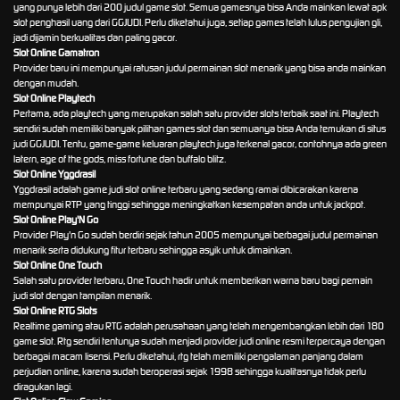
yang punya lebih dari 200 judul game slot. Semua gamesnya bisa Anda mainkan lewat apk
slot penghasil uang dari GGJUDI. Perlu diketahui juga, setiap games telah lulus pengujian gli,
jadi dijamin berkualitas dan paling gacor.
Slot Online Gamatron
Provider baru ini mempunyai ratusan judul permainan slot menarik yang bisa anda mainkan
dengan mudah.
Slot Online Playtech
Pertama, ada playtech yang merupakan salah satu provider slots terbaik saat ini. Playtech
sendiri sudah memiliki banyak pilihan games slot dan semuanya bisa Anda temukan di situs
judi GGJUDI. Tentu, game-game keluaran playtech juga terkenal gacor, contohnya ada green
latern, age of the gods, miss fortune dan buffalo blitz.
Slot Online Yggdrasil
Yggdrasil adalah game judi slot online terbaru yang sedang ramai dibicarakan karena
mempunyai RTP yang tinggi sehingga meningkatkan kesempatan anda untuk jackpot.
Slot Online Play'N Go
Provider Play'n Go sudah berdiri sejak tahun 2005 mempunyai berbagai judul permainan
menarik serta didukung fitur terbaru sehingga asyik untuk dimainkan.
Slot Online One Touch
Salah satu provider terbaru, One Touch hadir untuk memberikan warna baru bagi pemain
judi slot dengan tampilan menarik.
Slot Online RTG Slots
Realtime gaming atau RTG adalah perusahaan yang telah mengembangkan lebih dari 180
game slot. Rtg sendiri tentunya sudah menjadi provider judi online resmi terpercaya dengan
berbagai macam lisensi. Perlu diketahui, rtg telah memiliki pengalaman panjang dalam
perjudian online, karena sudah beroperasi sejak 1998 sehingga kualitasnya tidak perlu
diragukan lagi.