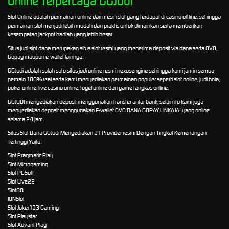
Online Terpercaya GGJudi
Slot Online adalah permainan online dari mesin slot yang terdapat di casino offline, sehingga
permainan slot menjadi lebih mudah dan praktis untuk dimainkan serta memberikan
kesempatan jackpot hadiah yang lebih besar.
Situs judi slot dana merupakan situs slot resmi yang menerima deposit via dana serta OVO,
Gopay maupun e-wallet lainnya.
GGJudi adalah salah satu situs judi online resmi nexusengine sehingga kami jamin semua
pemain 100% real serta kami menyediakan permainan populer seperti slot online, judi bola,
poker online, live casino online, togel online dan game tangkas online.
GGJUDI menyediakan deposit menggunakan transfer antar bank, selain itu kami juga
menyediakan deposit menggunakan E-wallet OVO DANA GOPAY LINKAJA! yang online
selama 24 jam.
Situs Slot Dana GGJudi Menyediakan 21 Provider resmi Dengan Tingkat Kemenangan
Tertinggi Yaitu:
Slot Pragmatic Play
Slot Microgaming
Slot PGSoft
Slot Live22
Slot88
IONSlot
Slot Joker123 Gaming
Slot Playstar
Slot Advant Play