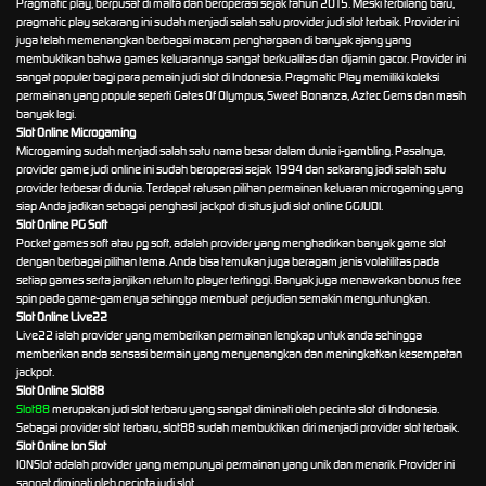
Pragmatic play, berpusat di malta dan beroperasi sejak tahun 2015. Meski terbilang baru,
pragmatic play sekarang ini sudah menjadi salah satu provider judi slot terbaik. Provider ini
juga telah memenangkan berbagai macam penghargaan di banyak ajang yang
membuktikan bahwa games keluarannya sangat berkualitas dan dijamin gacor. Provider ini
sangat populer bagi para pemain judi slot di Indonesia. Pragmatic Play memiliki koleksi
permainan yang popule seperti Gates Of Olympus, Sweet Bonanza, Aztec Gems dan masih
banyak lagi.
Slot Online Microgaming
Microgaming sudah menjadi salah satu nama besar dalam dunia i-gambling. Pasalnya,
provider game judi online ini sudah beroperasi sejak 1994 dan sekarang jadi salah satu
provider terbesar di dunia. Terdapat ratusan pilihan permainan keluaran microgaming yang
siap Anda jadikan sebagai penghasil jackpot di situs judi slot online GGJUDI.
Slot Online PG Soft
Pocket games soft atau pg soft, adalah provider yang menghadirkan banyak game slot
dengan berbagai pilihan tema. Anda bisa temukan juga beragam jenis volatilitas pada
setiap games serta janjikan return to player tertinggi. Banyak juga menawarkan bonus free
spin pada game-gamenya sehingga membuat perjudian semakin menguntungkan.
Slot Online Live22
Live22 ialah provider yang memberikan permainan lengkap untuk anda sehingga
memberikan anda sensasi bermain yang menyenangkan dan meningkatkan kesempatan
jackpot.
Slot Online Slot88
Slot88
merupakan judi slot terbaru yang sangat diminati oleh pecinta slot di Indonesia.
Sebagai provider slot terbaru, slot88 sudah membuktikan diri menjadi provider slot terbaik.
Slot Online Ion Slot
IONSlot adalah provider yang mempunyai permainan yang unik dan menarik. Provider ini
sangat diminati oleh pecinta judi slot.