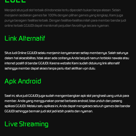
Menjadi situs judi slot terbaik di Indonesia tentu diperoleh bukan tanpa alasan. Selain
menjamin sediakan games fair 100% dengan pilihan games yang lengkap, Kami juga
punya beragam fasilitas terbaik. Dengan fasilitas-fasilitas inilah para member bandar judi
online terbaik GGJUDI dapat menikmati perjudian favoritnya secara nyaman.
Link Alternatif
Situs Judi Online GGJUDI selalu menjamin kenyamanan setiap membernya. Salah satunya
dalam hal aksesibilitas, tidak akan ada ceritanya Anda berjudi namun terblokir nawala atau
internet positif di bandar GGJUDI. Karena website Kami sudah didukung link alternatif
sehingga member dapat akses tanpa perlu ribet aktifkan vpn dulu.
Apk Android
Saat ini, situs judi GGJUDI juga sudah mengembangkan apk slot penghasil uang untuk para
member. Anda yang menggunakan ponsel berbasis android, bisa unduh dan pasang
aplikasi GGJUDI. Melalui satu aplikasi ini, Anda dapat mengakses seluruh games dari bandar
GGJUDI sehingga bermain judi slot jadi lebih praktis dan nyaman.
Live Streaming