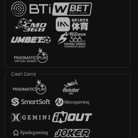
Crash Game