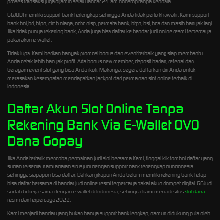
proses transaksi juga dijamin selalu lancar 24 jam nonstop tanpa kendala.
GGJUDI memiliki support bank terlengkap sehingga Anda tidak perlu khawatir. Kami support
bank bni, bri, btpn, cimb niaga, ocbc nisp, permata bank, btpn, bsi, bca dan masih banyak lagi.
Jika tidak punya rekening bank, Anda juga bisa daftar ke bandar judi online resmi terpercaya
pakai akun e-wallet.
Tidak lupa, Kami berikan banyak promosi bonus dan event terbaik yang siap membantu
Anda cetak lebih banyak profit. Ada bonus new member, deposit harian, referral dan
beragam event slot yang bisa Anda ikuti. Makanya, segera daftarkan diri Anda untuk
merasakan kesempatan mendapatkan jackpot dari permainan slot online terbaik di
Indonesia.
Daftar Akun Slot Online Tanpa
Rekening Bank Via E-Wallet OVO
Dana Gopay
Jika Anda tertarik mencoba permainan judi slot bersama Kami, tinggal klik tombol daftar yang
sudah tersedia. Kami adalah situs judi dengan support bank terlengkap di Indonesia
sehingga siapapun bisa daftar. Bahkan jikapun Anda belum memiliki rekening bank, tetap
bisa daftar bersama di bandar judi online resmi terpercaya pakai akun dompet digital. GGJudi
sudah bekerja sama dengan e-wallet di Indonesia, sehingga kami menjadi situs
slot dana
resmi dan terpercaya 2022.
Kami menjadi bandar yang bukan hanya support bank lengkap, namun didukung pula oleh