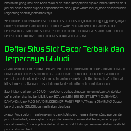
adalah hal yang tidak bisa Anda temui di situs lain. Kenapa bisa dijamin lancar? Karena situs
judi slot online sudah support deposit transfer dan juga e-wallet. Jadi, layanan transaksi tidak
tergantung pada layanan bank saja.
Seperti diketahui, ketika deposit melalui transfer bank seringkali akan terganggu dengan jam
offline. Namun dengan dukungan deposit e-wallet, sekarang Anda dapat melakukan
pengisian dana kapanpun selama 24 jam dan dijamin selalu lancar. Saat ini, Kami support
deposit pakai akun ovo, gopay, linkaja, sakuku dan juga dana.
Daftar Situs Slot Gacor Terbaik dan
Terpercaya GGJudi
Apabila Anda ingin menikmati sensasi bermain judi online paling menyenangkan, daftarlah
di bandar judi online resmi terpercaya GGJUDI. Kami merupakan bandar dengan pilihan
permainan terlengkap, deposit termurah dan bonus melimpah. Untuk mulai daftar, tinggal
klik saja menu daftar yang tersedia kemudian lengkapi formulir pendaftarannya.
Saat ini, bandar taruhan GGJUDI mendukung berbagai macam rekening bank. Anda bisa
daftar pakai rekening bank BJB, bank BCA, bank BNI, BRI, BSI, BTN, BTPN, CIMB NIAGA,
DANAMON, bank JAGO, MANDIRI, OCBC NISP, PANIN, PERMATA serta SINARMAS. Support
bank di bandar GGJUDI juga masih akan diperluas.
Jikapun Anda belum memiliki rekening bank, tidak perlu merasa khawatir. Sebagai bandar
judi online terbaik, Kami sajikan opsi pendaftaran dengan e-wallet. Benar, selain support
deposit e-wallet, Anda juga bisa daftar di bandar GGJUDI dengan akun e-wallet semisal tidak
punya rekening bank.