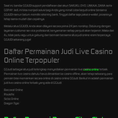
Saat ini, bandar GGJUDI support pendaftaran dari akun SAKUKU, OVO, LINKAJA, DANA serta
GOPAY. Jadi, ini bisa menjadi solusi bagi Anda yang minat coba berjudi online bersama
GGJUDI namun belum memiliki rekening bank. Tinggal daftar saja pakai e-wallet, prosesnya
tetap sama mudah dan cepatnya.
Melalui situs GGJUDI, Anda akan dilayani secara prima 24 jam nonstop. Didukung dengan
layanan customer service profesional, kenyamanan setiap penjudi akan terjamin. Maka dari
itu, tidak perlu ragu untuk gabung dan bermain bersama situs judi online resmi terpercaya
GGJUDI sekarang juga!
Daftar Permainan Judi Live Casino
Online Terpopuler
GGJudi sebagai situs judi terlengkap menyediakan permainan live
casino online
terbaik.
Permainan live casino dahulu harus dimainkan ke casino offline, akan tetapi sekarang para
pemain bisa memainkan secara online di casino online GGJudi. Berikut ini adalah permainan
judi live casino online terbaik yang ada di GGJudi:
Baccarat Online
Roulette
Sicbo Online
Dragon Tiger