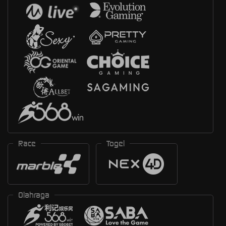
Race
Togel
Olahraga