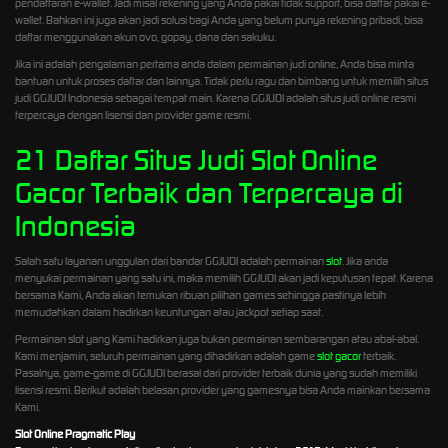
pendaftaran e-wallet. Jadi misal rekening yang Anda pakai tidak support, bisa daftar pakai e-
wallet. Bahkan ini juga akan jadi solusi bagi Anda yang belum punya rekening pribadi, bisa
daftar menggunakan akun ovo, gopay, dana dan sakuku.
Jika ini adalah pengalaman pertama anda dalam permainan judi online, Anda bisa minta
bantuan untuk proses daftar dan lainnya. Tidak perlu ragu dan bimbang untuk memilih situs
judi GGJUDI Indonesia sebagai tempat main. Karena GGJUDI adalah situs judi online resmi
terpercaya dengan lisensi dan provider game resmi.
21 Daftar Situs Judi Slot Online
Gacor Terbaik dan Terpercaya di
Indonesia
Salah satu layanan unggulan dari bandar GGJUDI adalah permainan
slot
. Jika anda
menyukai permainan yang satu ini, maka memilih GGJUDI akan jadi keputusan tepat. Karena
bersama Kami, Anda akan temukan ribuan pilihan games sehingga pastinya lebih
memudahkan dalam hadirkan keuntungan atau jackpot setiap saat.
Permainan slot yang Kami hadirkan juga bukan permainan sembarangan atau abal-abal.
Kami menjamin, seluruh permainan yang dihadirkan adalah game
slot gacor
terbaik.
Pasalnya, game-game di GGJUDI berasal dari provider terbaik dunia yang sudah memiliki
lisensi resmi. Berikut adalah belasan provider yang gamesnya bisa Anda mainkan bersama
Kami.
Slot Online Pragmatic Play