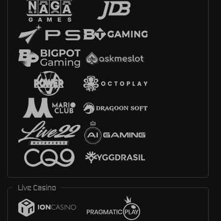
Live Casino