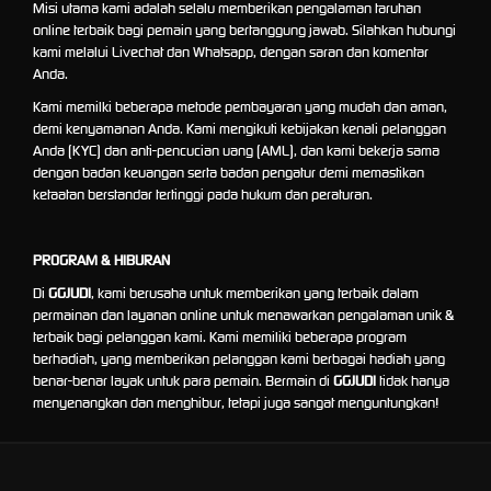
Misi utama kami adalah selalu memberikan pengalaman taruhan
online terbaik bagi pemain yang bertanggung jawab. Silahkan hubungi
kami melalui Livechat dan Whatsapp, dengan saran dan komentar
Anda.
Kami memilki beberapa metode pembayaran yang mudah dan aman,
demi kenyamanan Anda. Kami mengikuti kebijakan kenali pelanggan
Anda (KYC) dan anti-pencucian uang (AML), dan kami bekerja sama
dengan badan keuangan serta badan pengatur demi memastikan
ketaatan berstandar tertinggi pada hukum dan peraturan.
PROGRAM & HIBURAN
Di
GGJUDI
, kami berusaha untuk memberikan yang terbaik dalam
permainan dan layanan online untuk menawarkan pengalaman unik &
terbaik bagi pelanggan kami. Kami memiliki beberapa program
berhadiah, yang memberikan pelanggan kami berbagai hadiah yang
benar-benar layak untuk para pemain. Bermain di
GGJUDI
tidak hanya
menyenangkan dan menghibur, tetapi juga sangat menguntungkan!