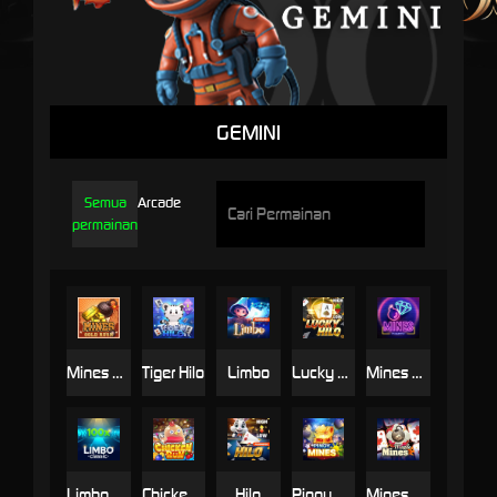
GEMINI
Semua
Arcade
permainan
Mines Gold Rush
Tiger Hilo
Limbo
Lucky Hilo
Mines Neon
Limbo Classic
Chicken Run
Hilo
Pinoy Mines
Mines Maple