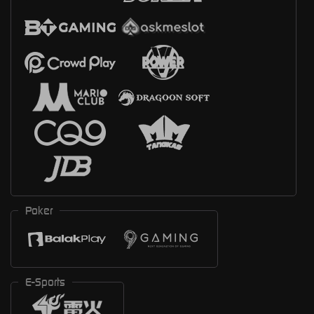
Poker
E-Sports