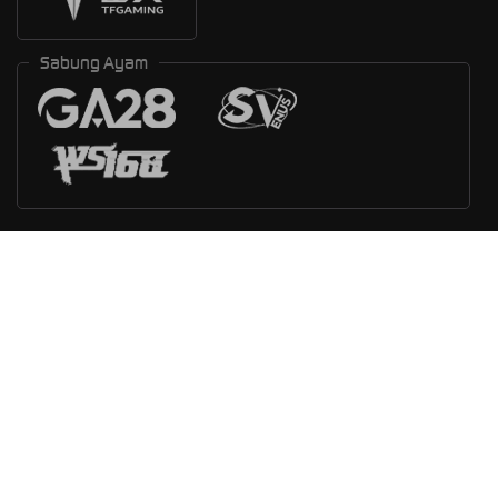
Sabung Ayam