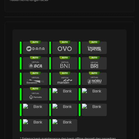
* Selama bank maintenance dan bank offline deposit dan penarikan