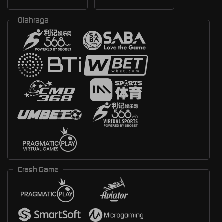
Olahraga
Crash Game