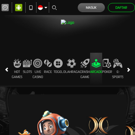
MASUK
DAFTAR
HOT
SLOTS
LIVE
RACE
TOGEL
OLAHRAGA
CRASH
ARCADE
POKER
E-
SABUN
GAMES
CASINO
GAME
SPORTS
AYAM