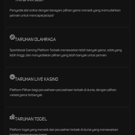
Penyedia slot online dengan beragam pilihan game menarik yang memudahkan
pemain untuk mencapai jackpot
TARUHAN OLAHRAGA
Sportsbook Gaming Platform Terbaik menawarkan lebih banyak game, odds yang
lebih tinggi, dan menyediakan pilihan yang lebih banyak untuk pemain.
TARUHAN LIVE KASINO
Platform Pilihan bagi perusahaan-perusahaan terbaik di dunia, dengan pilihan
variasi game terbanyak
TARUHAN TOGEL
Platform togel yang menarik dari perusahan terbaik di dunia yang menawarkan
hadiah kemenangan besar