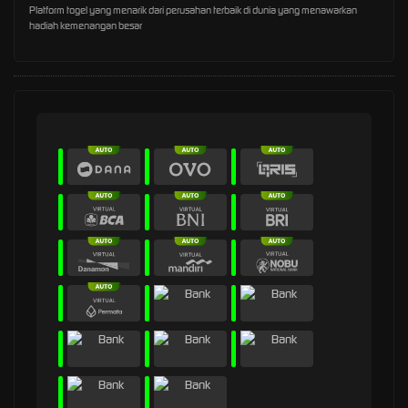
Platform togel yang menarik dari perusahan terbaik di dunia yang menawarkan
hadiah kemenangan besar