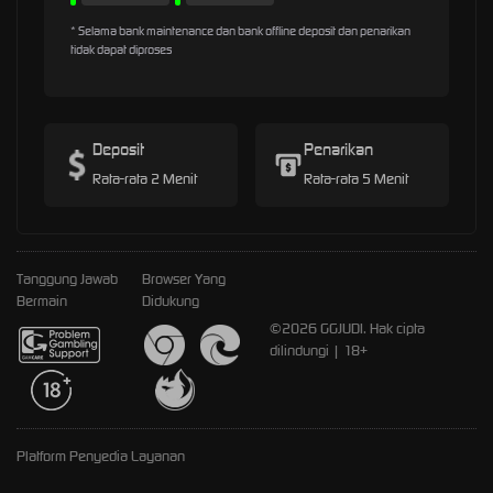
* Selama bank maintenance dan bank offline deposit dan penarikan
tidak dapat diproses
Deposit
Penarikan
Rata-rata 2 Menit
Rata-rata 5 Menit
Tanggung Jawab
Browser Yang
Bermain
Didukung
©2026 GGJUDI. Hak cipta
dilindungi | 18+
Platform Penyedia Layanan